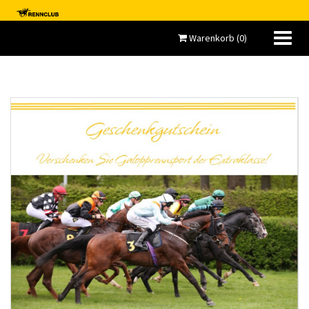
Warenkorb
(
0
)
MEIN KONTO
TICKETS
GUTSCHEINE