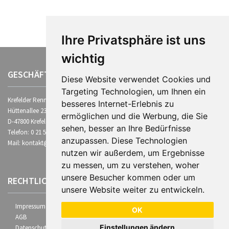
Ihre Privatsphäre ist uns
wichtig
GESCHÄFTSSTELLE
Diese Website verwendet Cookies und
Targeting Technologien, um Ihnen ein
Krefelder Rennclub 1997 e.V.
besseres Internet-Erlebnis zu
Hüttenallee 237b
ermöglichen und die Werbung, die Sie
D-47800 Krefeld
sehen, besser an Ihre Bedürfnisse
Telefon: 0 21 51- 58 99 0
anzupassen. Diese Technologien
Mail: kontakt@krefelder-rennclub.de
nutzen wir außerdem, um Ergebnisse
zu messen, um zu verstehen, woher
unsere Besucher kommen oder um
RECHTLICHES
unsere Website weiter zu entwickeln.
Impressum
OK
AGB
Einstellungen ändern
Datenschutz